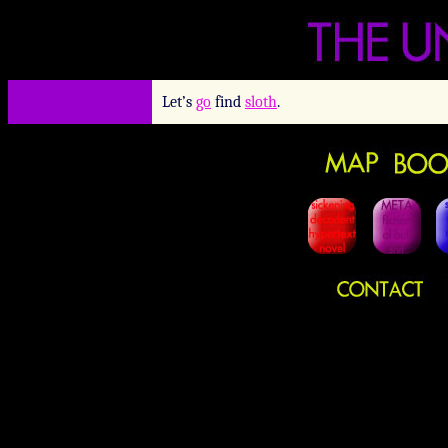
Let’s
go
find
sloth
.