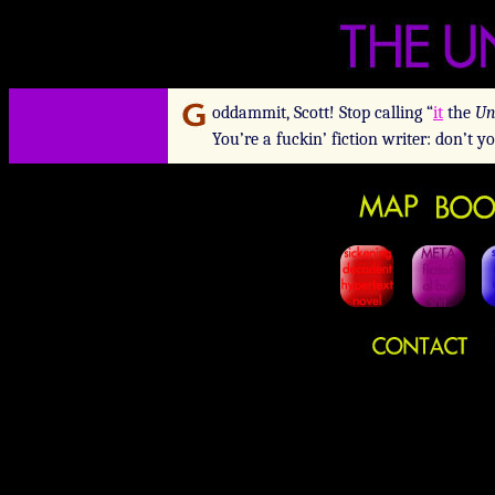
oddammit, Scott! Stop calling “
it
the
Un
You’re a fuckin’ fiction writer: don’t y